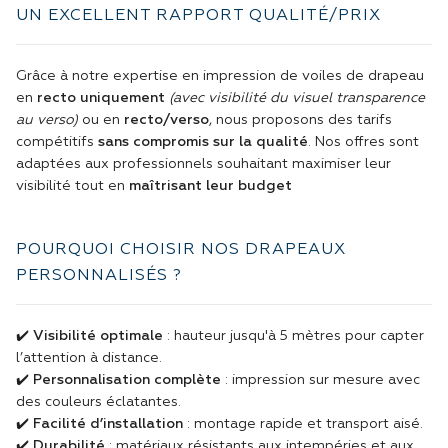
UN EXCELLENT RAPPORT QUALITÉ/PRIX
Grâce à notre expertise en impression de voiles de drapeau
en
recto uniquement
(avec visibilité du visuel transparence
au verso)
ou en
recto/verso
, nous proposons des tarifs
compétitifs
sans compromis sur la qualité
. Nos offres sont
adaptées aux professionnels souhaitant maximiser leur
visibilité tout en
maîtrisant leur budget
POURQUOI CHOISIR NOS DRAPEAUX
PERSONNALISÉS ?
✔️
Visibilité optimale
: hauteur jusqu'à 5 mètres pour capter
l’attention à distance.
✔️
Personnalisation complète
: impression sur mesure avec
des couleurs éclatantes.
✔️
Facilité d’installation
: montage rapide et transport aisé.
✔️
Durabilité
: matériaux résistants aux intempéries et aux