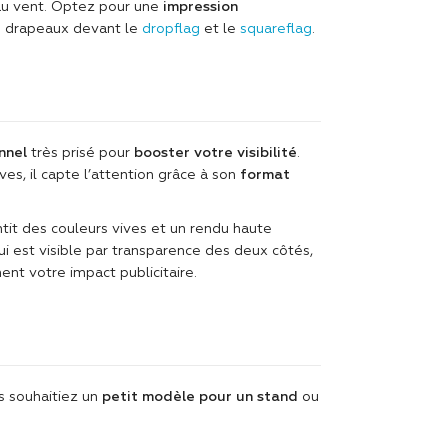
 au vent. Optez pour une
impression
e drapeaux devant le
dropflag
et le
squareflag
.
nnel
très prisé pour
booster votre visibilité
.
es, il capte l’attention grâce à son
format
tit des couleurs vives et un rendu haute
i est visible par transparence des deux côtés,
ent votre impact publicitaire.
s souhaitiez un
petit modèle pour un stand
ou