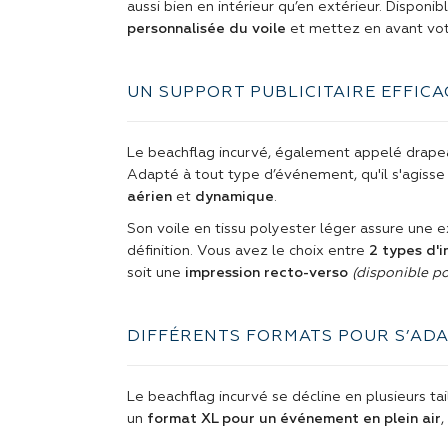
aussi bien en intérieur qu’en extérieur. Disponi
personnalisée du voile
et mettez en avant vot
UN SUPPORT PUBLICITAIRE EFFIC
Le beachflag incurvé, également appelé drapeau
Adapté à tout type d’événement, qu'il s'agisse 
aérien
et
dynamique
.
Son voile en tissu polyester léger assure une e
définition. Vous avez le choix entre
2 types d'
soit une
impression recto-verso
(disponible po
DIFFÉRENTS FORMATS POUR S’ADA
Le beachflag incurvé se décline en plusieurs ta
un
format XL pour un événement en plein air
,