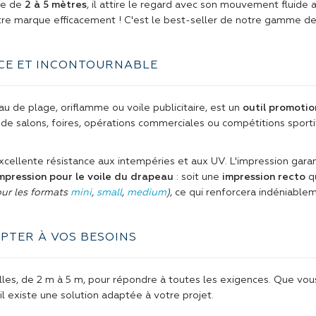
ble de
2 à 5 mètres
, il attire le regard avec son mouvement fluide
re marque efficacement ! C'est le best-seller de notre gamme d
ACE ET INCONTOURNABLE
 de plage, oriflamme ou voile publicitaire, est un
outil promotio
de salons, foires, opérations commerciales ou compétitions sportiv
xcellente résistance aux intempéries et aux UV. L'impression garan
impression pour le voile du drapeau
: soit une
impression recto
qu
ur les formats
mini
,
small
,
medium
)
, ce qui renforcera indéniablem
PTER À VOS BESOINS
illes, de 2 m à 5 m, pour répondre à toutes les exigences. Que vou
 il existe une solution adaptée à votre projet.