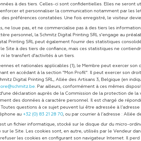
nées à des tiers. Celles-ci sont confidentielles. Elles ne seront ut
nforcer et personnaliser la communication notamment par les lettr
n des préférences constatées. Une fois enregistré, le visiteur devi
s, ne loue pas, et ne commercialise pas à des tiers les informati
actère personnel, la Schmitz Digital Printing SRL s'engage au préal
gital Printing SRL peut également fournir des statistiques consolid
 le Site à des tiers de confiance, mais ces statistiques ne contie
i le transfert d'activités à un tiers.
nes et nationales applicables (1), le Membre peut exercer son dro
nant en accédant à la section "Mon Profil". Il peut exercer son dr
Schmitz Digital Printing SRL, Allée des Artisans 3, Belgique (en in
tore@schmitz.be
. Par ailleurs, conformément à ces mêmes disposit
et d'une déclaration auprès de la Commission de la protection de la
tement des données à caractère personnel. Il est chargé de répondr
Toutes questions à ce sujet peuvent lui être adressée à l’adresse
éléphone au
+32 (0) 83 21 28 70
, ou par courrier à l’adresse : Allée 
est un fichier informatique, stocké sur le disque dur du micro-ordi
sur le Site. Les cookies sont, en autre, utilisés par le Vendeur da
fuser les cookies en configurant son navigateur Internet. Il perd a