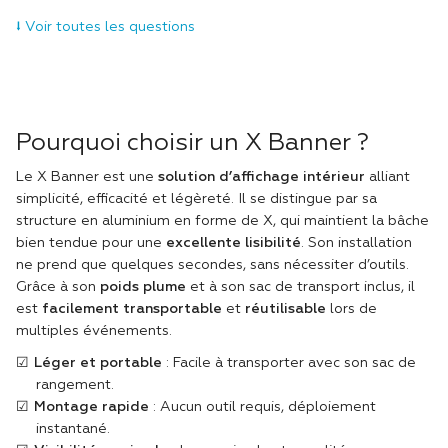
Quelle est la durée de vie d’un X Banner ?
⭣ Voir toutes les questions
✅ La structure est durable et réutilisable. La bâche
peut être remplacée en cas d’usure ou de mise à
jour de visuel.
Peut-on laver la bâche du X Banner ?
Pourquoi choisir un X Banner ?
✅ Oui, un simple chiffon humide suffit pour
Le X Banner est une
solution d’affichage intérieur
alliant
nettoyer la surface imprimée.
simplicité, efficacité et légèreté. Il se distingue par sa
Peut-on commander plusieurs visuels pour une seule
structure en aluminium en forme de X, qui maintient la bâche
structure ?
bien tendue pour une
excellente lisibilité
. Son installation
ne prend que quelques secondes, sans nécessiter d’outils.
✅ Oui, dans un second produit, vous pouvez
Grâce à son
poids plume
et à son sac de transport inclus, il
commandez les visuels supplémentaires en
est
facilement transportable
et
réutilisable
lors de
désélectionnant la structure.
multiples événements.
Le X Banner est-il stable sur toutes les surfaces ?
Léger et portable
: Facile à transporter avec son sac de
rangement.
✅ Il est stable sur sol plat, mais il est conseillé
Montage rapide
: Aucun outil requis, déploiement
d’éviter les surfaces trop irrégulières.
instantané.