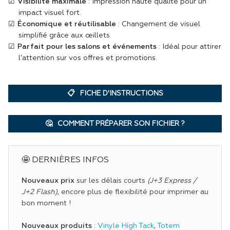
Visibilité maximale
: Impression haute qualité pour un
Quel est le délai de fabrication ?
impact visuel fort.
✅ Vous avez le choix entre 3 à 10 jours ouvrés de
Économique et réutilisable
: Changement de visuel
production, hors livraison.
simplifié grâce aux œillets.
Parfait pour les salons et événements
: Idéal pour attirer
l’attention sur vos offres et promotions.
J'AI UNE QUESTION SUR CE PRODUIT
FICHE D'INSTRUCTIONS
COMMENT PRÉPARER SON FICHIER ?
🤩 DERNIÈRES INFOS
Nouveaux prix
sur les délais courts
(J+3 Express /
J+2 Flash)
, encore plus de flexibilité pour imprimer au
bon moment !
Nouveaux produits
:
Vinyle High Tack
,
Totem