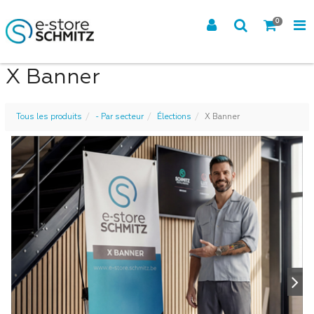
0
X Banner
Tous les produits
- Par secteur
Élections
X Banner