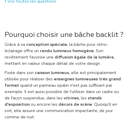
le rétro-éclairage garantissant des couleurs
⭣ Voir toutes les questions
durables.
Quels formats sont disponibles ?
✅ Sur-mesure, selon vos besoins.
Pourquoi choisir une bâche backlit ?
La lumière est-elle homogène sur toute la surface ?
Grâce à sa
conception spéciale
, la bâche pour rétro-
✅ Oui, grâce à son revêtement spécialement
éclairage offre un
rendu lumineux homogène
. Son
conçu.
revêtement favorise une
diffusion égale de la lumière
,
mettant en valeur chaque détail de votre design.
Quel est le prix ?
Fixée dans son
caisson lumineux
, elle est principalement
✅ Variable selon le format, l'impression et les
utilisée pour réaliser des
enseignes lumineuses très grand
options choisies.
format
quand un panneau opalin n'est pas suffisant par
exemple. Il est aussi possible de l'utiliser dans un cadre ou
Existe-t-il d'autres possibilités de finition (œillet,
de façon suspendue, dans les
vitrines
, les
stands
fourreaux...) ?
d'exposition
ou encore les
décors de scène
. Quoiqu'il en
soit, elle assure une communication impactante, de jour
✅ Oui,
sur demande
. Nous analyserons ainsi la
comme de nuit.
faisabilité de votre projet.