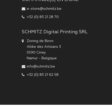
e-store@schmitz.be
+32 (0) 83 21 28 70
SCHMITZ Digital Printing SRL
Zoning de Biron
Allée des Artisans 3
5590
Ciney
Namur
-
Belgique
info@schmitz.be
+32 (0) 83 21 62 58