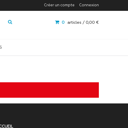
Créer un compte
Connexion
0
articles /
0,00 €
S
CCUEIL